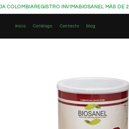
Ir
COLOMBIA
REGISTRO INVIMA
BIOSANEL MÁS DE 20 
directamente
al contenido
Inicio
Catálogo
Contacto
blog
Ir
directamente
a la
información
del producto