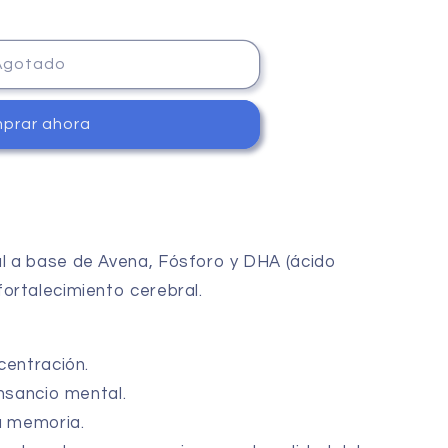
Agotado
prar ahora
l a base de Avena, Fósforo y DHA (ácido
ortalecimiento cerebral.
centración.
ansancio mental.
la memoria.