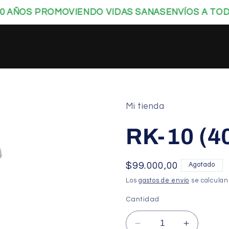
AÑOS PROMOVIENDO VIDAS SANAS
ENVÍOS A TODA 
Mi tienda
RK-10 (4
Precio
$99.000,00
Agotado
habitual
Los
gastos de envío
se calculan 
Cantidad
Reducir
Aumentar