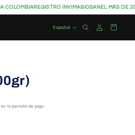
COLOMBIA
REGISTRO INVIMA
BIOSANEL MÁS DE 20 A
Iniciar
I
Carrito
Español
sesión
d
i
o
m
a
00gr)
en la pantalla de pago.