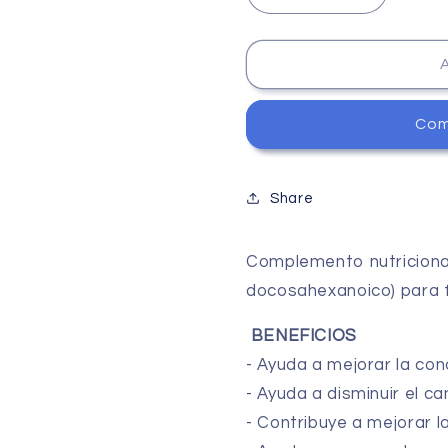
cantidad
cantidad
para
para
RK-
RK-
10
10
(400gr)
(400gr)
Com
Share
Complemento nutriciona
docosahexanoico) para f
BENEFICIOS
- Ayuda a mejorar la con
- Ayuda a disminuir el c
- Contribuye a mejorar 